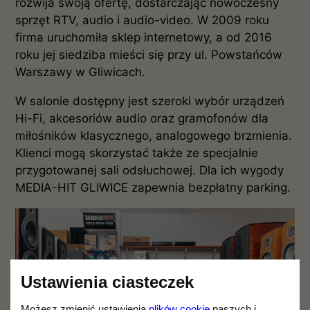
rozwija swoją ofertę, dostarczając nowoczesny
sprzęt RTV, audio i audio-video. W 2009 roku
firma uruchomiła sklep internetowy, a od 2016
roku jej siedziba mieści się przy ul. Powstańców
Warszawy w Gliwicach.
W salonie dostępny jest szeroki wybór urządzeń
Hi-Fi, akcesoriów audio oraz gramofonów dla
miłośników klasycznego, analogowego brzmienia.
Klienci mogą skorzystać także ze specjalnie
przygotowanej sali odsłuchowej. Dla ich wygody
MEDIA-HIT GLIWICE zapewnia bezpłatny parking.
Ustawienia ciasteczek
Możesz zmienić ustawienia
plików cookie
naszych i