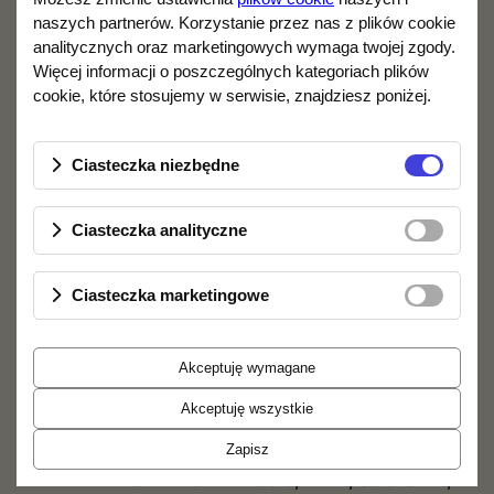
naszych partnerów. Korzystanie przez nas z plików cookie
analitycznych oraz marketingowych wymaga twojej zgody.
Więcej informacji o poszczególnych kategoriach plików
cookie, które stosujemy w serwisie, znajdziesz poniżej.
Ciasteczka niezbędne
Firma stawia na najwyższy standard obsługi –
zamówienia realizowane są szybko, a oferowany
sprzęt pochodzi wyłącznie od renomowanych
Ciasteczka analityczne
producentów. Doświadczony zespół doradców
chętnie służy pomocą, dzięki czemu zakupy –
Ciasteczka marketingowe
zarówno w sklepie stacjonarnym, jak i
internetowym – są wygodne i satysfakcjonujące.
Akceptuję wymagane
W sprawie szczegółów oferty można kontaktować
się pod adresem:
gliwice@media-hit.pl
lub
Akceptuję wszystkie
telefonicznie:
668 330 401
.
Zapisz
MEDIA-HIT GLIWICE
— Audio, Hi-Fi, słuchawki,