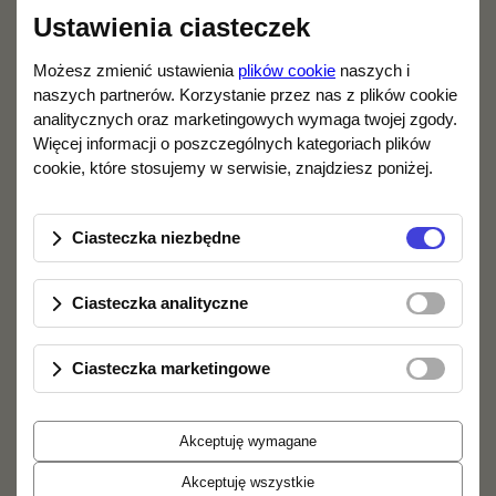
Ustawienia ciasteczek
Możesz zmienić ustawienia
plików cookie
naszych i
naszych partnerów. Korzystanie przez nas z plików cookie
analitycznych oraz marketingowych wymaga twojej zgody.
Więcej informacji o poszczególnych kategoriach plików
cookie, które stosujemy w serwisie, znajdziesz poniżej.
Ciasteczka niezbędne
Women and children first - VAN HALEN
Ciasteczka analityczne
Płyta winylowa LP
249,99 zł
Ciasteczka marketingowe
DO KOSZYKA
Akceptuję wymagane
Akceptuję wszystkie