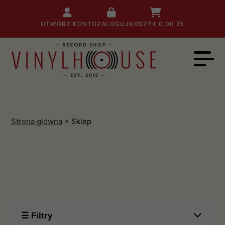
UTWÓRZ KONTO
ZALOGUJ
KOSZYK
0,00 ZŁ
Strona główna
> Sklep
☰ Filtry