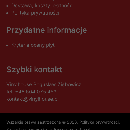
Dostawa, koszty, płatności
Polityka prywatności
Przydatne informacje
Kryteria oceny płyt
Szybki kontakt
Vinylhouse Bogusław Ziębowicz
tel.
+48 604 075 453
kontakt@vinylhouse.pl
Wszelkie prawa zastrzeżone © 2026.
Polityka prywatności
.
Zarządzaj ciasteczkami
. Realizacja:
xobo.pl