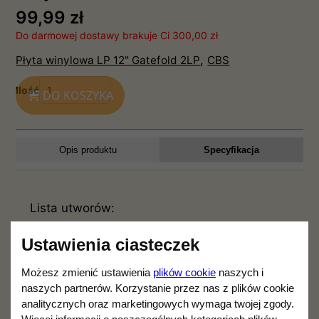
99,99 zł
Do darmowej dostawy brakuje Ci 300,00 zł
,
Płyta winylowa LP 12" Gatefold 2LP
CBS
Ilość
DO KOSZYKA
Opis produktu
Specyfikacja
Lista utworów:
All the Tired Horses
Ustawienia ciasteczek
Alberta #1
Możesz zmienić ustawienia
plików cookie
naszych i
I Forgot More Than You’ll Ever Know
naszych partnerów. Korzystanie przez nas z plików cookie
Days of 49
analitycznych oraz marketingowych wymaga twojej zgody.
Early Mornin’ Rain