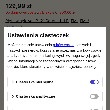
129,99 zł
Do darmowej dostawy brakuje Ci 300,00 zł
,
,
Płyta winylowa LP 12" Gatefold 1LP
EMI
EMI /
HARVEST
Ustawienia ciasteczek
Ilość
DO KOSZYKA
Możesz zmienić ustawienia
plików cookie
naszych i
naszych partnerów. Korzystanie przez nas z plików cookie
analitycznych oraz marketingowych wymaga twojej zgody.
Opis produktu
Specyfikacja
Więcej informacji o poszczególnych kategoriach plików
cookie, które stosujemy w serwisie, znajdziesz poniżej.
Lista utworów:
Ciasteczka niezbędne
The Post War Dream
Your Possible Pasts
Ciasteczka analityczne
One of the Few
The Hero’s Return