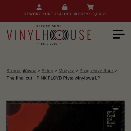
UTWÓRZ KONTO
ZALOGUJ
KOSZYK
0,00 ZŁ
Strona główna
>
Sklep
>
Muzyka
>
Progresive Rock
>
The final cut - PINK FLOYD Płyta winylowa LP