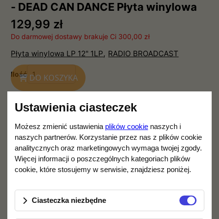
- DEAD CAN DANCE Płyta winylowa
129,99 zł
Do darmowej dostawy brakuje Ci 300,00 zł
,
Płyta winylowa LP 12" 1LP
RADIO BROADCAST
Ilość
DO KOSZYKA
Ustawienia ciasteczek
Opis produktu
Specyfikacja
Możesz zmienić ustawienia
plików cookie
naszych i
naszych partnerów. Korzystanie przez nas z plików cookie
analitycznych oraz marketingowych wymaga twojej zgody.
Lista utworów:
Więcej informacji o poszczególnych kategoriach plików
cookie, które stosujemy w serwisie, znajdziesz poniżej.
Strona A
(nagrania z 1983 roku – sesja z 19
listopada):
Ciasteczka niezbędne
Instrumental